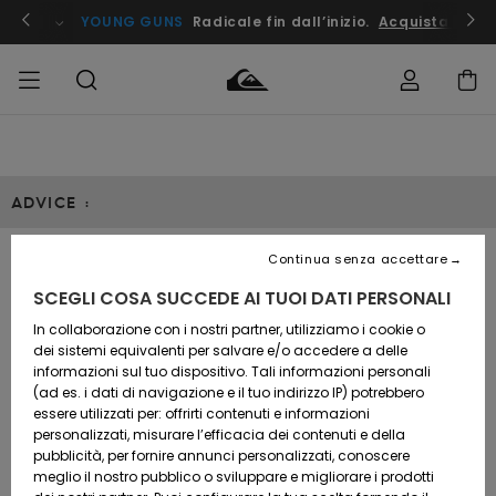
ito !
YOUNG GUNS
Radicale fin dall’inizio.
Acquista Ora
Accedi al tuo
UOMO
Abbigliamento
Abbigliamento
Shop
Surf Shop
Snow
Outlet
ordine
Uomo
Shop
Uomo
Uomo
ADVICE :
BAMBINO
Spedizione
Accessori
Accessori
Nuovi
arrivi
Surf Shop
Outlet
Continua senza accettare
DONNA
Bambino
Snow
Bambino
Resi
EXPERT GUIDE
Shop
SCEGLI COSA SUCCEDE AI TUOI DATI PERSONALI
Calzature
Calzature
Bambino
e
e
Da
SURF
In collaborazione con i nostri partner, utilizziamo i cookie o
Pagamento
infradito
infradito
Scoprire
Highlights
Outlet
dei sistemi equivalenti per salvare e/o accedere a delle
Donna
informazioni sul tuo dispositivo. Tali informazioni personali
SNOW
Snow
(ad es. i dati di navigazione e il tuo indirizzo IP) potrebbero
Buono regalo
Shop
essere utilizzati per: offrirti contenuti e informazioni
Surf /
Surf /
Snow
Comunità
Donna
personalizzati, misurare l’efficacia dei contenuti e della
Acqua
Acqua
OUTLET
pubblicità, per fornire annunci personalizzati, conoscere
Quiksilver
meglio il nostro pubblico o sviluppare e migliorare i prodotti
Freedom