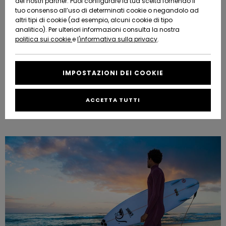
dei nostri partner. Puoi configurare la tua scelta fornendo il
Da
tuo consenso all’uso di determinati cookie o negandolo ad
Snow
Neve
AIUTO &
Scoprire
Protezione
altri tipi di cookie (ad esempio, alcuni cookie di tipo
CONTATTI
dei dati
analitico). Per ulteriori informazioni consulta la nostra
politica sui cookie
e
l'informativa sulla privacy
.
Nuovi
Nuovi
Comunità
SOSTENIBILITA
Guida alle
arrivi
arrivi
taglie
IMPOSTAZIONI DEI COOKIE
NEGOZI
Da
Da
Avvia una
ACCETTA TUTTI
How To Choose A Wetsuit - Mens Surf Expert Guide
Scoprire
Scoprire
QUIKSILVER
conversazione
APP
per ottenere
la risposta
più rapida
WISHLIST
alla tua
domanda.
Avvia una
conversazione
Trova le
risposte alle
domande
più frequenti